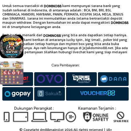
Untuk semua transaksi di
kami mempunyai sarana bank yang
DOMINO88
sudah terkenal di indonesia, di antaranya adalah : BCA, BNI, BRI, BSI,
CIMBNIAGA, MANDIRI, MAYBANK, PANIN, PERMATA, KOSPIN JASA, MEGA, JENIUS
dan SINARMAS. sarana ini memudahkan anda selama bertransaksi deposit
maupun withdraw. Dengan kemudahan ini anda dapat mengakses
DOMINO88
ini di smartphone kesayangan anda.
Raih hadiah menarik dari
yang bisa anda dapatkan setiap harinya.
DOMINO88
Hadiah yang kami berikan di antaranya lucky spin , big small , poker bid yang
bisa anda dapatkan setiap harinya dan mysteri box yang bisa anda buka
setiap minggunya. Ayo raih keuntungan hanya di jejakdomino88.net. jika ada
keluhan atau pertanyaan silahkan hubungi livechat kami yang siap melayani
anda.
Cara Pembayaran:
Dukungan Perangkat :
Keamanan Terjamin :
© Copyright dm88mainslot 2026 All rights reserved | 18+